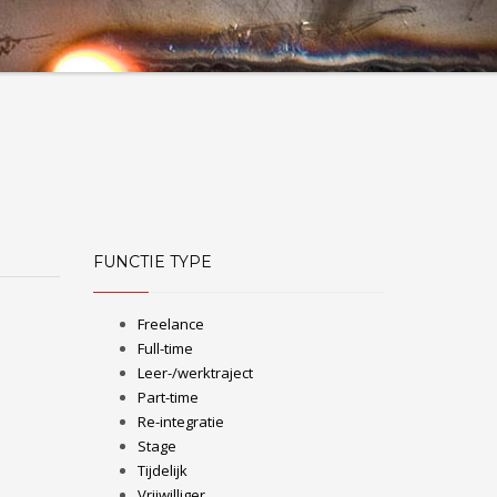
FUNCTIE TYPE
Freelance
Full-time
Leer-/werktraject
Part-time
Re-integratie
Stage
Tijdelijk
Vrijwilliger